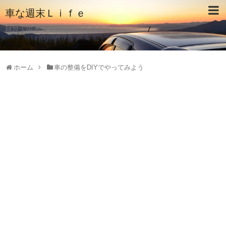
車な週末Ｌｉｆｅ
自分で出来ることはやってみよう♪
ホーム
車の整備をDIYでやってみよう