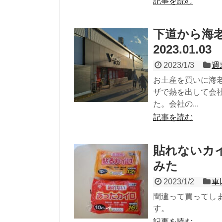
記事を読む
下道から海
2023.01.03
2023/1/3
週
お土産を買いに海老
ザで熱を出して会
た。会社の...
記事を読む
貼れないカ
みた
2023/1/2
車
間違って買ってし
す。
記事を読む