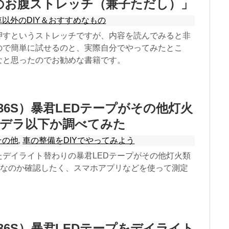
のお腹ストレッチ（兼子ただし）」
車以外のDIY＆おすすめなもの
押すというストレッチですが、内容を読んでみると非
ので簡単に試せるのと、実際自分でやってみたとこ
なと思ったのでお勧めな書籍です。
36S）暴君LEDテープがその他灯火
ンデラ以下か調べてみた
その他
,
車の整備をDIYでやってみよう
たデイライト替わりの暴君LEDテープがその他灯火類
下なのか確認したく、スマホアプリなどを使って測定
36S）暴君LEDテープをデイライト