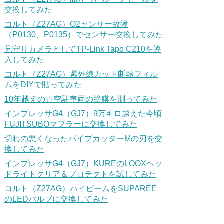
交換してみた
コルト（Z27AG）O2センサー故障
（P0130、P0135）でセンサー交換してみた
見守りカメラとしてTP-Link Tapo C210を導
入してみた
コルト（Z27AG）紫外線カット断熱フィル
ムをDIYで貼ってみた
10年越えの青空駐車両の塗膜を測ってみた
インプレッサG4（GJ7）9万キロ越えた今頃
FUJITSUBOマフラーに交換してみた
切れの悪くなったパイプカッターMの刃を交
換してみた
インプレッサG4（GJ7）KUREのLOOXヘッ
ドライトクリア＆プロテクトを試してみた
コルト（Z27AG）ハイビームをSUPAREE
のLEDバルブに交換してみた