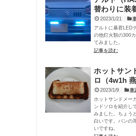
替わりに装
2023/1/21
アルトに暴君LE
の他灯火類の300
てみました。
記事を読む
ホットサン
ロ（4w1h
2023/1/9
車
ホットサンドメー
ンドソロを紹介し
みました。ちょう
白いです。パンの
いですね。