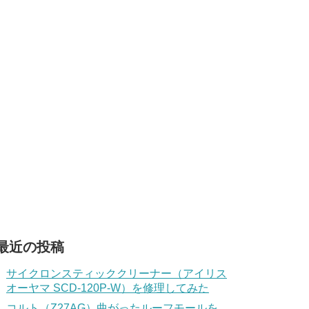
最近の投稿
サイクロンスティッククリーナー（アイリス
オーヤマ SCD-120P-W）を修理してみた
コルト（Z27AG）曲がったルーフモールを