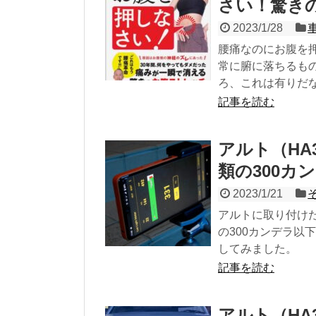
さい！驚き
2023/1/28
腰痛なのにお腹を
常に腑に落ちるも
ろ、これは有りだ
記事を読む
アルト（HA
類の300カ
2023/1/21
アルトに取り付け
の300カンデラ以
してみました。
記事を読む
アルト（HA