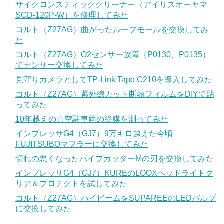
サイクロンスティッククリーナー（アイリスオーヤマ
SCD-120P-W）を修理してみた
コルト（Z27AG）曲がったルーフモールを交換してみ
た
コルト（Z27AG）O2センサー故障（P0130、P0135）
でセンサー交換してみた
見守りカメラとしてTP-Link Tapo C210を導入してみた
コルト（Z27AG）紫外線カット断熱フィルムをDIYで貼
ってみた
10年越えの青空駐車両の塗膜を測ってみた
インプレッサG4（GJ7）9万キロ越えた今頃
FUJITSUBOマフラーに交換してみた
切れの悪くなったパイプカッターMの刃を交換してみた
インプレッサG4（GJ7）KUREのLOOXヘッドライトク
リア＆プロテクトを試してみた
コルト（Z27AG）ハイビームをSUPAREEのLEDバルブ
に交換してみた