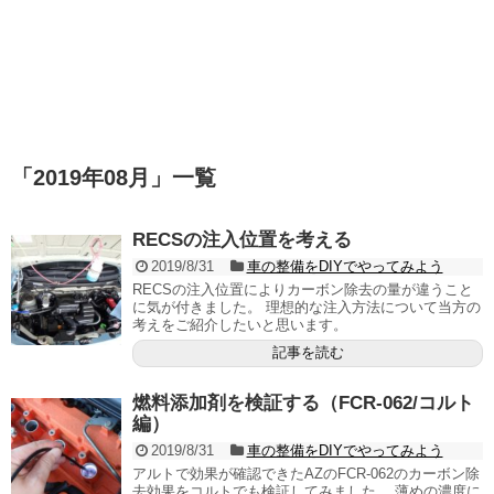
「
2019年08月
」
一覧
RECSの注入位置を考える
2019/8/31
車の整備をDIYでやってみよう
RECSの注入位置によりカーボン除去の量が違うこと
に気が付きました。 理想的な注入方法について当方の
考えをご紹介したいと思います。
記事を読む
燃料添加剤を検証する（FCR-062/コルト
編）
2019/8/31
車の整備をDIYでやってみよう
アルトで効果が確認できたAZのFCR-062のカーボン除
去効果をコルトでも検証してみました。 薄めの濃度に