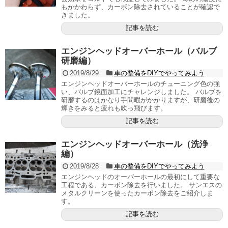
もかかわらず、カーボン除去されていることが確認で
きました。
記事を読む
エンジンヘッドオーバーホール（バルブ
研磨編）
2019/8/29
車の整備をDIYでやってみよう
エンジンヘッドオーバーホールのチューニング色の強
い、バルブ鏡面加工にチャレンジしました。 バルブを
研磨するのはかなり手間暇がかかりますが、研磨後の
輝きをみると疲れも吹っ飛びます。
記事を読む
エンジンヘッドオーバーホール（洗浄
編）
2019/8/28
車の整備をDIYでやってみよう
エンジンヘッドのオーバーホールの最初にして重要な
工程である、カーボン除去を行いました。 サンエスの
メタルクリーンを使ったカーボン除去をご紹介しま
す。
記事を読む