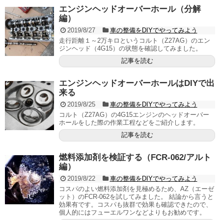
エンジンヘッドオーバーホール（分解
編）
2019/8/27
車の整備をDIYでやってみよう
走行距離１～2万キロというコルト（Z27AG）のエン
ジンヘッド（4G15）の状態を確認してみました。
記事を読む
エンジンヘッドオーバーホールはDIYで出
来る
2019/8/25
車の整備をDIYでやってみよう
コルト（Z27AG）の4G15エンジンのヘッドオーバー
ホールをした際の作業工程などをご紹介します。
記事を読む
燃料添加剤を検証する（FCR-062/アルト
編）
2019/8/22
車の整備をDIYでやってみよう
コスパのよい燃料添加剤を見極めるため、AZ（エーゼ
ット）のFCR-062を試してみました。 結論から言うと
効果有です。コスパも抜群で効果も確認できたので、
個人的にはフューエルワンなどよりもお勧めです。