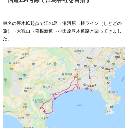
国道134号線で江島神社を目指す
東名の厚木IC起点で江の島→湯河原→椿ライン（しとどの
窟）→大観山→箱根新道→小田原厚木道路と回ってきまし
た。