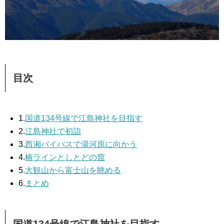
目次
1.
国道134号線で江島神社を目指す
2.
江島神社で初詣
3.
西湘バイパスで湯河原に向かう
4.
椿ラインとしとどの窟
5.
大観山から富士山を眺める
6.
まとめ