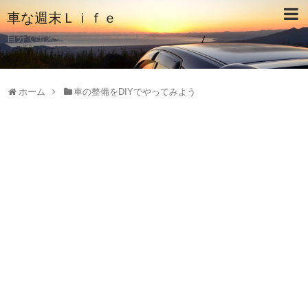
車な週末Ｌｉｆｅ
自分で出来ることはやってみよう♪
ホーム
車の整備をDIYでやってみよう