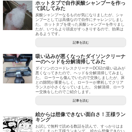
ホットタブで自作炭酸シャンプーを作っ
て試してみた
炭酸シャンプーなるものが気になりましたが、シャ
ンプーとしては高価なので自作にチャレンジしまし
た。 ホットタブを使った炭酸シャンプーを作りまし
たが、いつもより頭皮がすっきりするので、効果は
あるようです。
記事を読む
吸い込みが悪くなったダイソンクリーナ
ーのヘッドを分解清掃してみた
ダイソンのコードレスクリーナーDC62の吸い込みが
悪くなってきたので、ヘッドを分解清掃してみまし
た。 ローラーも傷んでいたので交換しましたが、床
との隙間が重要らしく、ローラーが摩耗してクリア
ランスが小さくなっていました。 分解清掃、ローラ
ー交換をしたのでご紹介します。
記事を読む
絵からは想像できない面白さ！王様ラン
キング
お試しで無料で読める数話を読んで、すっかりはま
ってしまった王様ランキング。 絵から想像できない