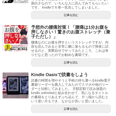
面白さなので、いろんな人に読んでみてもらいたい
です。 kindleで６巻一気見してしまいました。
記事を読む
予想外の腰痛対策！「腰痛は1分お腹を
押しなさい！驚きのお腹ストレッチ（兼
子ただし）」
腰痛なのにお腹を押すというストレッチですが、内
容を読んでみると非常に腑に落ちるもので簡単に試
せるのと、実際自分でやってみたところ、これは有
りだなと思ったのでお勧めな書籍です。
記事を読む
Kindle Oasisで読書をしよう
読書の時間を増やそうと手軽の持ち運べるkindle電子
書籍リーダーを購入してみたのでスマホや他のリー
ダーと比較してみました。 月額定額で読み放題の
kindle unlimitedと組み合わせて、気になるタイトル
の書籍をとりあえずぶち込んで、片っ端から読むと
いう使い方もでき、なかなか良いと思いました。
記事を読む