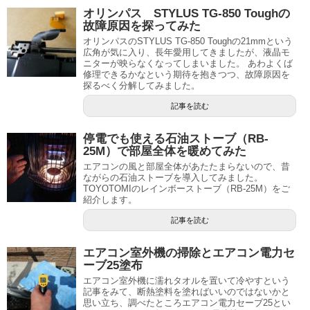
オリンパス STYLUS TG-850 Toughの
故障原因を探ってみた
オリンパスのSTYLUS TG-850 Toughの21mmという
広角が気に入り、長年愛用してきましたが、液晶モ
ニターが映らなくなってしまいました。 あわよくば
修理できるかなという期待を抱きつつ、故障原因を
探るべく分解してみました。
記事を読む
停電でも使える石油ストーブ（RB-
25M）で部屋全体を暖めてみた
エアコンの風と部屋全体があたたまらないので、昔
ながらの石油ストーブを導入してみました。
TOYOTOMIのレインボーストーブ（RB-25M）をご
紹介します。
記事を読む
エアコン室外機の掃除とエアコン電力セ
ーブ25塗布
エアコン室外機に濡れタオルを置いて冷やすという
記事をみて、断熱塗料を塗ればいいのではないかと
思い立ち、調べたところエアコン電力セーブ25とい