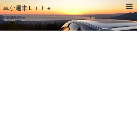
車な週末Ｌｉｆｅ
自分で出来ることはやってみよう♪