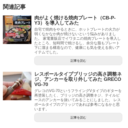
関連記事
肉がよく焼ける焼肉プレート（CB-P-
Y3）を導入してみた
自宅で焼肉をやるときに、ホットプレートの火力が
弱くなかなか肉が焼けないという悩みがありまし
た。 家電量販店でイワタニの焼肉プレートを導入し
たところ、短時間で焼けるし、余分な脂もプレート
下に溜まる構造なので、健康にも気を使える良いア
イテムでした。
記事を読む
レスポールタイプブリッジの高さ調整ネ
ジ、アンカーを取り外してみた GRECO
VG-70
グレコのVG-70というフライングVタイプのギターを
再塗装したく、ブリッジの高さ調整ネジ、テイルピ
ースのアンカーを抜いてみることにしました。 レス
ポールタイプのブリッジであれば参考になるかと思
います。
記事を読む