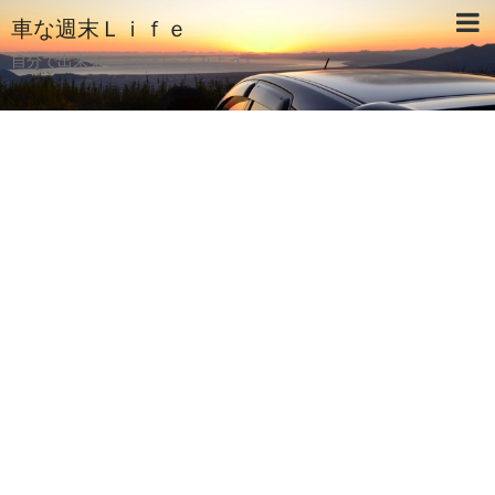
車な週末Ｌｉｆｅ
自分で出来ることはやってみよう♪