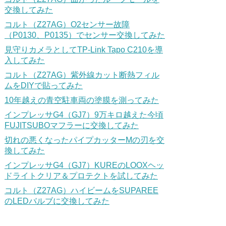
交換してみた
コルト（Z27AG）O2センサー故障
（P0130、P0135）でセンサー交換してみた
見守りカメラとしてTP-Link Tapo C210を導
入してみた
コルト（Z27AG）紫外線カット断熱フィル
ムをDIYで貼ってみた
10年越えの青空駐車両の塗膜を測ってみた
インプレッサG4（GJ7）9万キロ越えた今頃
FUJITSUBOマフラーに交換してみた
切れの悪くなったパイプカッターMの刃を交
換してみた
インプレッサG4（GJ7）KUREのLOOXヘッ
ドライトクリア＆プロテクトを試してみた
コルト（Z27AG）ハイビームをSUPAREE
のLEDバルブに交換してみた