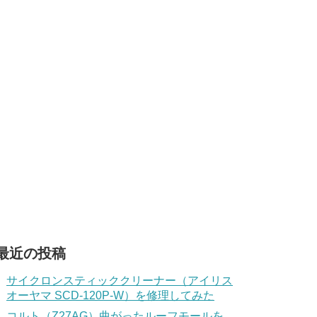
最近の投稿
サイクロンスティッククリーナー（アイリス
オーヤマ SCD-120P-W）を修理してみた
コルト（Z27AG）曲がったルーフモールを