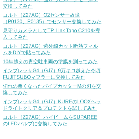
交換してみた
コルト（Z27AG）O2センサー故障
（P0130、P0135）でセンサー交換してみた
見守りカメラとしてTP-Link Tapo C210を導
入してみた
コルト（Z27AG）紫外線カット断熱フィル
ムをDIYで貼ってみた
10年越えの青空駐車両の塗膜を測ってみた
インプレッサG4（GJ7）9万キロ越えた今頃
FUJITSUBOマフラーに交換してみた
切れの悪くなったパイプカッターMの刃を交
換してみた
インプレッサG4（GJ7）KUREのLOOXヘッ
ドライトクリア＆プロテクトを試してみた
コルト（Z27AG）ハイビームをSUPAREE
のLEDバルブに交換してみた