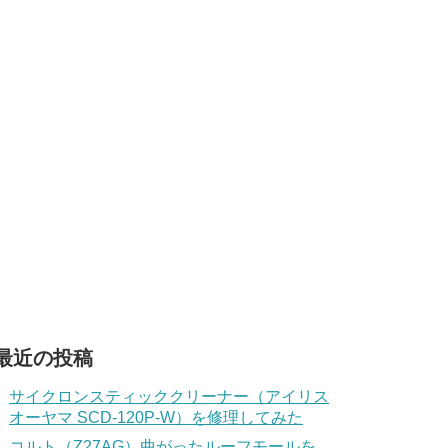
最近の投稿
サイクロンスティッククリーナー（アイリス
オーヤマ SCD-120P-W）を修理してみた
コルト（Z27AG）曲がったルーフモールを