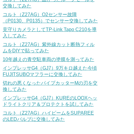
交換してみた
コルト（Z27AG）O2センサー故障
（P0130、P0135）でセンサー交換してみた
見守りカメラとしてTP-Link Tapo C210を導
入してみた
コルト（Z27AG）紫外線カット断熱フィル
ムをDIYで貼ってみた
10年越えの青空駐車両の塗膜を測ってみた
インプレッサG4（GJ7）9万キロ越えた今頃
FUJITSUBOマフラーに交換してみた
切れの悪くなったパイプカッターMの刃を交
換してみた
インプレッサG4（GJ7）KUREのLOOXヘッ
ドライトクリア＆プロテクトを試してみた
コルト（Z27AG）ハイビームをSUPAREE
のLEDバルブに交換してみた