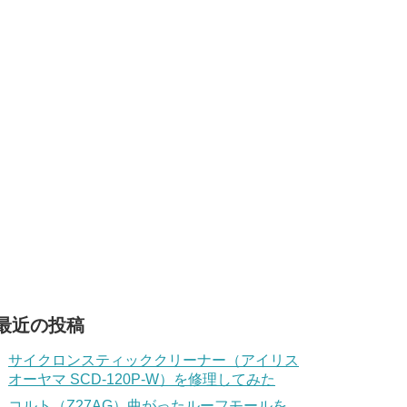
最近の投稿
サイクロンスティッククリーナー（アイリス
オーヤマ SCD-120P-W）を修理してみた
コルト（Z27AG）曲がったルーフモールを