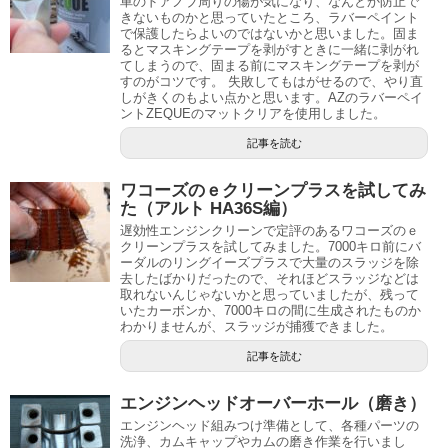
車のドアノブ周りの傷が気になり、なんとか防止で
きないものかと思っていたところ、ラバーペイント
で保護したらよいのではないかと思いました。固ま
るとマスキングテープを剥がすときに一緒に剥がれ
てしまうので、固まる前にマスキングテープを剥が
すのがコツです。 失敗してもはがせるので、やり直
しがきくのもよい点かと思います。AZのラバーペイ
ントZEQUEのマットクリアを使用しました。
記事を読む
ワコーズのｅクリーンプラスを試してみ
た（アルト HA36S編）
遅効性エンジンクリーンで定評のあるワコーズのｅ
クリーンプラスを試してみました。7000キロ前にバ
ーダルのリングイーズプラスで大量のスラッジを除
去したばかりだったので、それほどスラッジなどは
取れないんじゃないかと思っていましたが、残って
いたカーボンか、7000キロの間に生成されたものか
わかりませんが、スラッジが捕獲できました。
記事を読む
エンジンヘッドオーバーホール（磨き）
エンジンヘッド組みつけ準備として、各種パーツの
洗浄、カムキャップやカムの磨き作業を行いまし