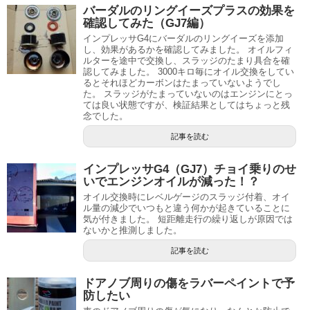
バーダルのリングイーズプラスの効果を
確認してみた（GJ7編）
インプレッサG4にバーダルのリングイーズを添加
し、効果があるかを確認してみました。 オイルフィ
ルターを途中で交換し、スラッジのたまり具合を確
認してみました。 3000キロ毎にオイル交換をしてい
るとそれほどカーボンはたまっていないようでし
た。 スラッジがたまっていないのはエンジンにとっ
ては良い状態ですが、検証結果としてはちょっと残
念でした。
記事を読む
インプレッサG4（GJ7）チョイ乗りのせ
いでエンジンオイルが減った！？
オイル交換時にレベルゲージのスラッジ付着、オイ
ル量の減少でいつもと違う何かが起きていることに
気が付きました。 短距離走行の繰り返しが原因では
ないかと推測しました。
記事を読む
ドアノブ周りの傷をラバーペイントで予
防したい