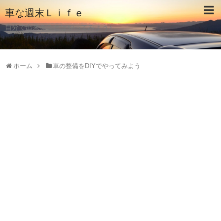
車な週末Ｌｉｆｅ
自分で出来ることはやってみよう♪
ホーム
車の整備をDIYでやってみよう