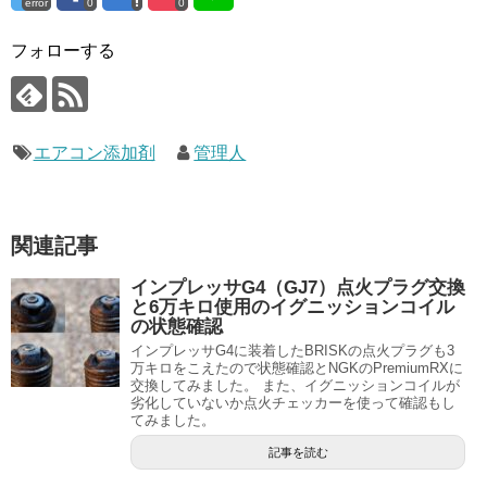
error
0
0
フォローする
エアコン添加剤
管理人
関連記事
インプレッサG4（GJ7）点火プラグ交換
と6万キロ使用のイグニッションコイル
の状態確認
インプレッサG4に装着したBRISKの点火プラグも3
万キロをこえたので状態確認とNGKのPremiumRXに
交換してみました。 また、イグニッションコイルが
劣化していないか点火チェッカーを使って確認もし
てみました。
記事を読む