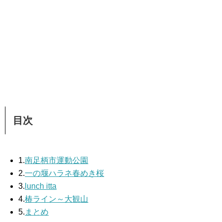
目次
1.
南足柄市運動公園
2.
一の堰ハラネ春めき桜
3.
lunch itta
4.
椿ライン～大観山
5.
まとめ