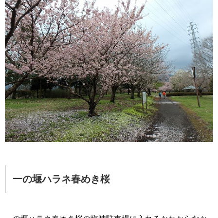
一の堰ハラネ春めき桜