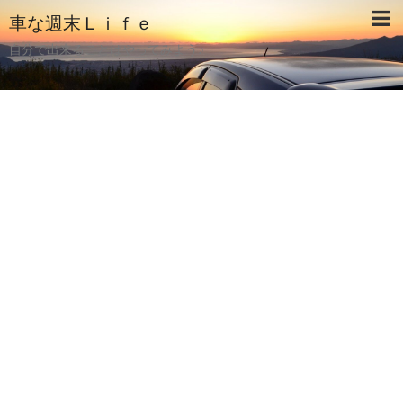
車な週末Ｌｉｆｅ
自分で出来ることはやってみよう♪