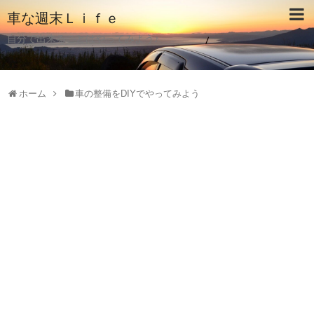
車な週末Ｌｉｆｅ
自分で出来ることはやってみよう♪
ホーム
車の整備をDIYでやってみよう