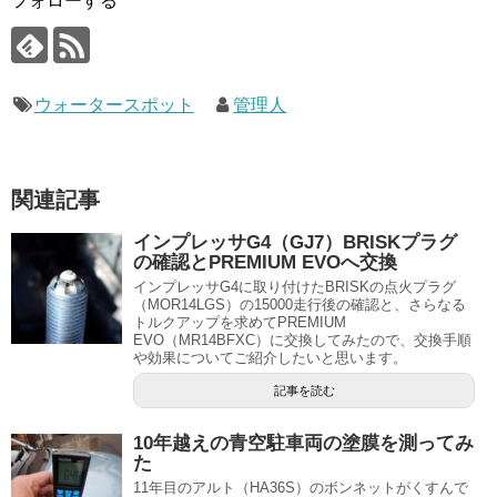
フォローする
ウォータースポット
管理人
関連記事
インプレッサG4（GJ7）BRISKプラグ
の確認とPREMIUM EVOへ交換
インプレッサG4に取り付けたBRISKの点火プラグ
（MOR14LGS）の15000走行後の確認と、さらなる
トルクアップを求めてPREMIUM
EVO（MR14BFXC）に交換してみたので、交換手順
や効果についてご紹介したいと思います。
記事を読む
10年越えの青空駐車両の塗膜を測ってみ
た
11年目のアルト（HA36S）のボンネットがくすんで