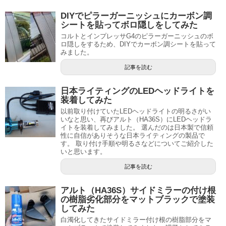
DIYでピラーガーニッシュにカーボン調
シートを貼ってボロ隠しをしてみた
コルトとインプレッサG4のピラーガーニッシュのボ
ロ隠しをするため、DIYでカーボン調シートを貼って
みました。
記事を読む
日本ライティングのLEDヘッドライトを
装着してみた
以前取り付けていたLEDヘッドライトの明るさがい
いなと思い、再びアルト（HA36S）にLEDヘッドラ
イトを装着してみました。 選んだのは日本製で信頼
性に自信がありそうな日本ライティングの製品で
す。 取り付け手順や明るさなどについてご紹介した
いと思います。
記事を読む
アルト（HA36S）サイドミラーの付け根
の樹脂劣化部分をマットブラックで塗装
してみた
白濁化してきたサイドミラー付け根の樹脂部分をマ