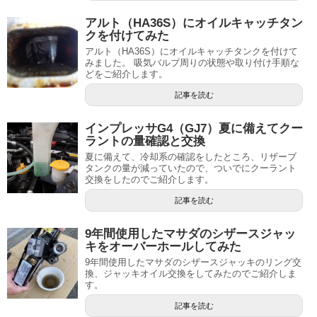
アルト（HA36S）にオイルキャッチタン
クを付けてみた
アルト（HA36S）にオイルキャッチタンクを付けて
みました。 吸気バルブ周りの状態や取り付け手順な
どをご紹介します。
記事を読む
インプレッサG4（GJ7）夏に備えてクー
ラントの量確認と交換
夏に備えて、冷却系の確認をしたところ、リザーブ
タンクの量が減っていたので、ついでにクーラント
交換をしたのでご紹介します。
記事を読む
9年間使用したマサダのシザースジャッ
キをオーバーホールしてみた
9年間使用したマサダのシザースジャッキのリング交
換、ジャッキオイル交換をしてみたのでご紹介しま
す。
記事を読む