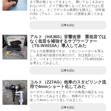
きて艶が無くなってきました。 磨いてもくすみがと
れないので、クリア層が無くなってきたのではと思
いました。 そこでデジタル膜厚計を購入し、10年後
の3台（アルト、コルト、G4）の塗膜を測ってみま
した。
記事を読む
アルト（HA36S）音響改善 重低音では
なく低音を補強するサブウーファー
（TS-WX010A）導入してみた
アルトの音響環境ですが、リボンツイーターを導入
し、高音域の改善が出来たので、次は低音というこ
とで、パイオニアのサブウーファー（TS-WX010A）
を導入してみました。
記事を読む
コルト（Z27AG）他車のスタビリンク流
用で4mmショート化してみた
ローダウン時のスタビライザーの角度の補正をコル
トでもやってみようと思い、他車のスタビリンクを
使って4mmショート化してみました。
記事を読む