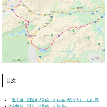
目次
1.
道志道（国道413号線）から道の駅どうし、山中湖
2.
御坂峠（国道137号線）で勝沼へ