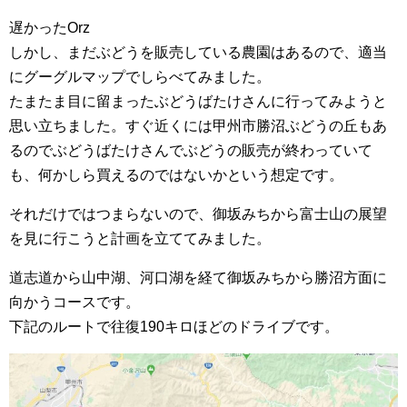
遅かったOrz
しかし、まだぶどうを販売している農園はあるので、適当
にグーグルマップでしらべてみました。
たまたま目に留まったぶどうばたけさんに行ってみようと
思い立ちました。すぐ近くには甲州市勝沼ぶどうの丘もあ
るのでぶどうばたけさんでぶどうの販売が終わっていて
も、何かしら買えるのではないかという想定です。
それだけではつまらないので、御坂みちから富士山の展望
を見に行こうと計画を立ててみました。
道志道から山中湖、河口湖を経て御坂みちから勝沼方面に
向かうコースです。
下記のルートで往復190キロほどのドライブです。