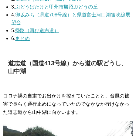
3.
ぶどうばたけと甲州市勝沼ぶどうの丘
4.
御坂みち（県道708号線）と県道富士河口湖笛吹線展
望台
5.
帰路（再び道志道）
6.
まとめ
道志道（国道413号線）から道の駅どうし、
山中湖
コロナ禍の自粛でお出かけを控えていたことと、台風の被
害で長らく通行止めになっていたのでなかなか行けなかっ
た道志道から山中湖に向かいます。